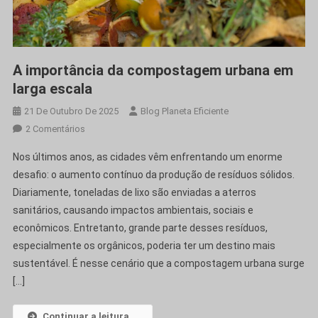
A importância da compostagem urbana em
larga escala
21 De Outubro De 2025
Blog Planeta Eficiente
Em
2 Comentários
A
Nos últimos anos, as cidades vêm enfrentando um enorme
Importância
desafio: o aumento contínuo da produção de resíduos sólidos.
Da
Diariamente, toneladas de lixo são enviadas a aterros
Compostagem
sanitários, causando impactos ambientais, sociais e
Urbana
Em
econômicos. Entretanto, grande parte desses resíduos,
Larga
especialmente os orgânicos, poderia ter um destino mais
Escala
sustentável. É nesse cenário que a compostagem urbana surge
[…]
Continuar a leitura...