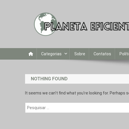
Skip
to
content
Planeta Eficiente
Matérias com o objetivo de educar sobre sustentabilid
Categorias
Sobre
Contatos
Polít
NOTHING FOUND
It seems we can’t find what you’re looking for. Perhaps s
Pesquisar
por: