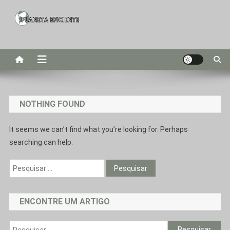
Skip
to
Planeta Eficiente
content
Matérias com o objetivo de educar sobre sustentabilidade para
que tenhamos um planeta mais eficiente.
NOTHING FOUND
It seems we can’t find what you’re looking for. Perhaps
searching can help.
Pesquisar
por:
ENCONTRE UM ARTIGO
Pesquisar